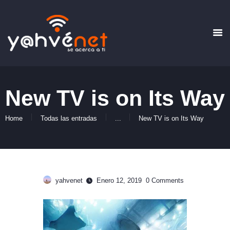
New TV is on Its Way
HOME
QUIENES SOMOS
Home
Todas las entradas
...
New TV is on Its Way
PLANES
FORMAS DE PAGO
CONTACTO
yahvenet
Enero 12, 2019
0
Comments