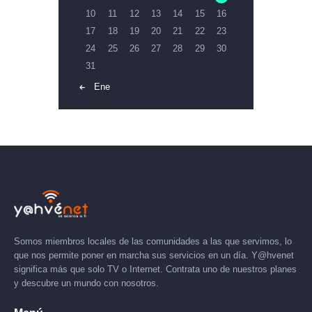
10
11
12
13
14
15
16
17
18
19
20
21
22
23
24
25
26
27
28
29
30
31
« Ene
Somos miembros locales de las comunidades a las que servimos, lo
que nos permite poner en marcha sus servicios en un día. Y@hvenet
significa más que solo TV o Internet. Contrata uno de nuestros planes
y descubre un mundo con nosotros.