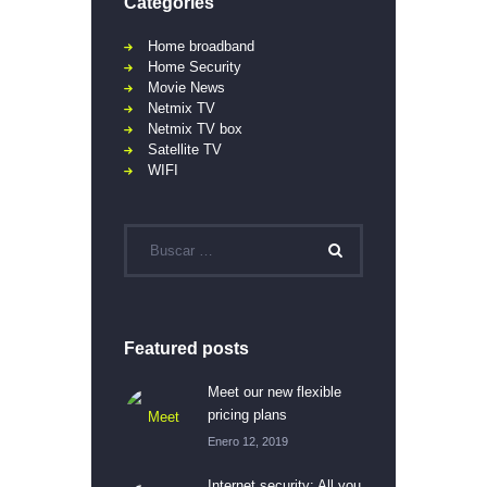
Categories
Home broadband
Home Security
Movie News
Netmix TV
Netmix TV box
Satellite TV
WIFI
Featured posts
Meet our new flexible
pricing plans
Enero 12, 2019
Internet security: All you