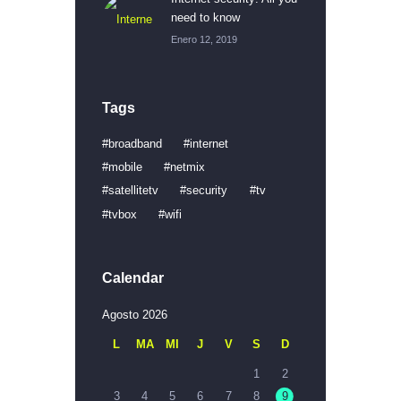
need to know
Enero 12, 2019
Tags
broadband
internet
mobile
netmix
satellitetv
security
tv
tvbox
wifi
Calendar
Agosto 2026
L
MA
MI
J
V
S
D
1
2
3
4
5
6
7
8
9