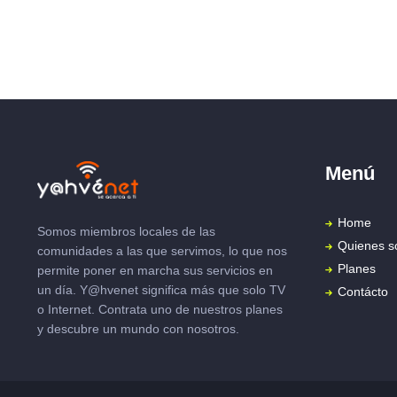
Menú
Home
Somos miembros locales de las
Quienes 
comunidades a las que servimos, lo que nos
Planes
permite poner en marcha sus servicios en
un día. Y@hvenet significa más que solo TV
Contácto
o Internet. Contrata uno de nuestros planes
y descubre un mundo con nosotros.