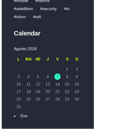
mobile
netmix
satellitetv
security
tv
tvbox
wifi
Calendar
Agosto 2026
L
MA
MI
J
V
S
D
1
2
3
4
5
6
7
8
9
10
11
12
13
14
15
16
17
18
19
20
21
22
23
24
25
26
27
28
29
30
31
« Ene